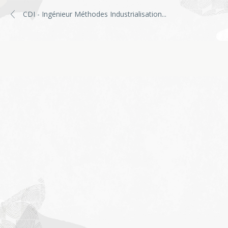
CDI - Ingénieur Méthodes Industrialisation
...
Job
application
form