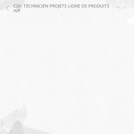
CDI- TECHNICIEN PROJETS LIGNE DE PRODUITS
...
H/F
Job
application
form